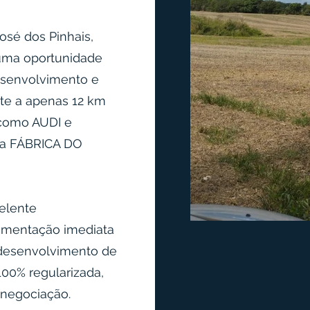
osé dos Pinhais,
 uma oportunidade
esenvolvimento e
nte a apenas 12 km
 como AUDI e
da FÁBRICA DO
elente
ementação imediata
u desenvolvimento de
00% regularizada,
 negociação.