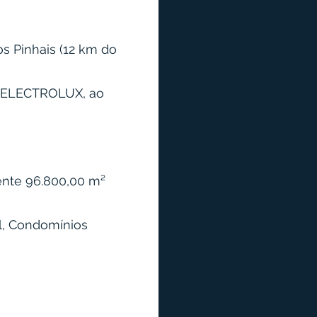
os Pinhais (12 km do
e ELECTROLUX, ao
nte 96.800,00 m²
al, Condomínios