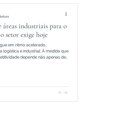
leitura
e áreas industriais para o
o setor exige hoje
egue em ritmo acelerado,
 logística e industrial. À medida que
etitividade depende não apenas de
o, mas também da eficiência no
te e no fluxo operacional. É nesse
ísticos para agronegócio e as áreas
tornaram ativos essenciais para
 Hoje, empresas que atuam com