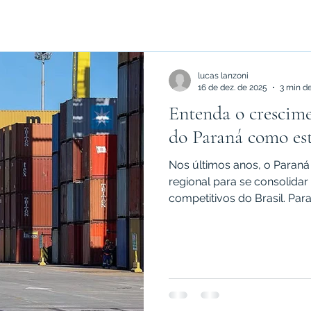
lucas lanzoni
16 de dez. de 2025
3 min de
Entenda o crescim
do Paraná como es
Nos últimos anos, o Paran
regional para se consolid
competitivos do Brasil. Para
operadores logísticos e gr
tornou sinônimo de produtiv
ambiente seguro para expa
pontual: é resultado de um
logística eficiente, estabi
de obra e po