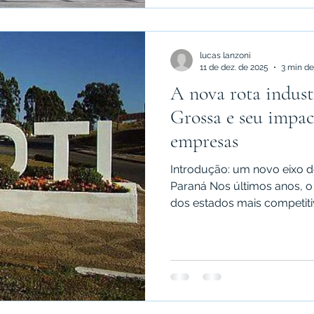
lucas lanzoni
11 de dez. de 2025
3 min de
A nova rota indust
Grossa e seu impac
empresas
Introdução: um novo eixo 
Paraná Nos últimos anos, 
dos estados mais competitiv
logística e atração de inve
novo vetor se destaca: a rot
hoje considerada um dos co
indústrias, cooperativas agr
empresas que buscam