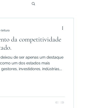
 leitura
ento da competitividade
tado.
á deixou de ser apenas um destaque
ar como um dos estados mais
 gestores, investidores, indústrias,
andes corporações, o estado se
idade, infraestrutura robusta e
nsão. Esse movimento não é
a combinação estratégica entre
lidade econômica, qualificação da mão