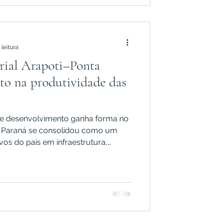
 leitura
rial Arapoti–Ponta
to na produtividade das
de desenvolvimento ganha forma no
o Paraná se consolidou como um
os do país em infraestrutura,
stimentos. Dentro desse cenário, um
a industrial Arapoti–Ponta Grossa ,
rredores mais estratégicos para
ícolas, centros logísticos e grandes
 escala, produtividade e acesso inteli