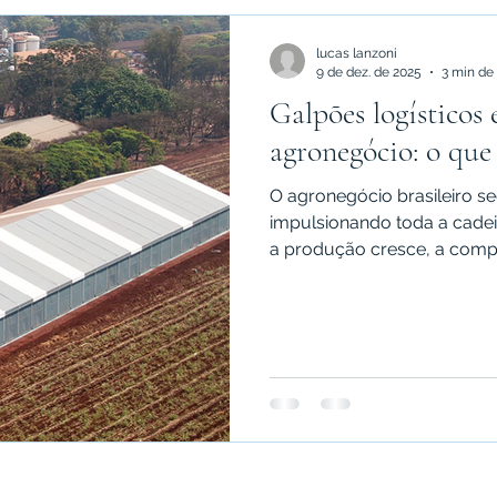
lucas lanzoni
9 de dez. de 2025
3 min de 
Galpões logísticos 
agronegócio: o que 
O agronegócio brasileiro s
impulsionando toda a cadeia
a produção cresce, a comp
alta produtividade no camp
armazenamento, no transpor
cenário que os galpões log
industriais estratégicas se 
grandes players do setor.
grãos, fer