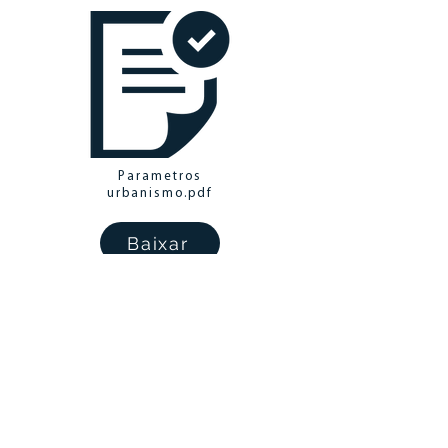
Parametros
urbanismo.pdf
Baixar
Localização
Av. Presidente Wenceslau Braz, 469 -
Lindoia