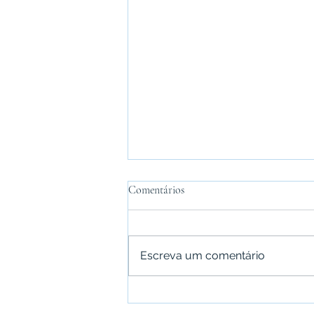
Comentários
Escreva um comentário
Entenda o crescimento da
competitividade do Paraná como