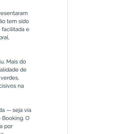
presentaram 
ão tem sido 
facilitada e 
ral.
. Mais do 
alidade de 
 verdes, 
isivos na 
a — seja via 
e Booking. O 
a por 