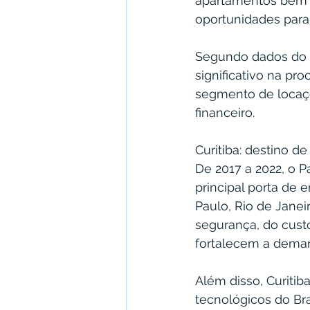
apartamentos bem l
oportunidades para 
Segundo dados do O
significativo na pr
segmento de locaçõ
financeiro.
Curitiba: destino d
De 2017 a 2022, o 
principal porta de 
Paulo, Rio de Janei
segurança, do cust
fortalecem a deman
Além disso, Curiti
tecnológicos do Bra