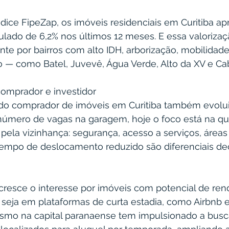
dice FipeZap, os imóveis residenciais em Curitiba a
do de 6,2% nos últimos 12 meses. E essa valorizaç
e por bairros com alto IDH, arborização, mobilidade 
o — como Batel, Juvevê, Água Verde, Alto da XV e Cab
comprador e investidor
o comprador de imóveis em Curitiba também evoluiu
mero de vagas na garagem, hoje o foco está na qu
pela vizinhança: segurança, acesso a serviços, áreas
tempo de deslocamento reduzido são diferenciais dec
esce o interesse por imóveis com potencial de rend
, seja em plataformas de curta estadia, como Airbnb 
ismo na capital paranaense tem impulsionado a busc