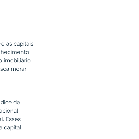
e as capitais 
onhecimento 
 imobiliário 
sca morar 
ndice de 
cional, 
l. Esses 
 capital 