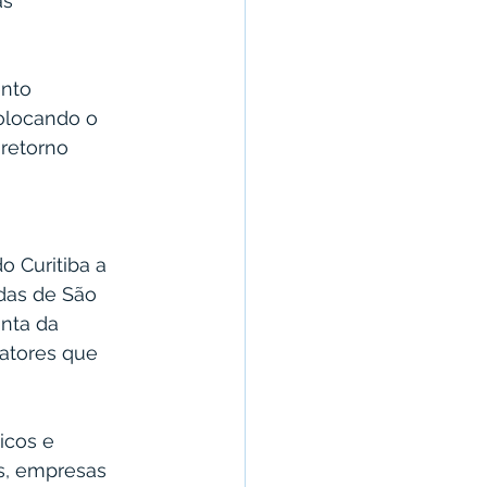
s 
nto 
olocando o 
retorno 
 Curitiba a 
das de São 
nta da 
atores que 
icos e 
s, empresas 