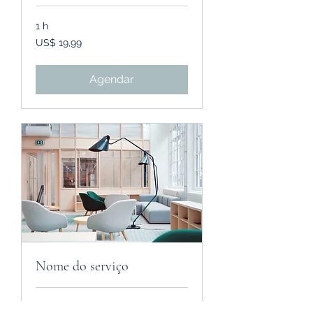
1 h
19,99
US$ 19,99
Dólares
americanos
Agendar
Nome do serviço
1 h