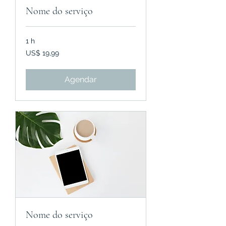
Nome do serviço
1 h
19,99
US$ 19,99
Dólares
americanos
Agendar
Nome do serviço