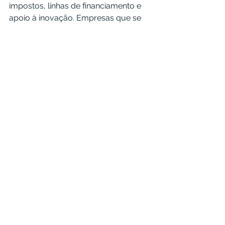
impostos, linhas de financiamento e 
apoio à inovação. Empresas que se 
estabelecem nessas áreas podem 
reduzir suas despesas e melhorar 
sua competitividade.
4. Segurança Jurídica e 
Previsibilidade: O zonamento oferece 
segurança jurídica, garantindo que as 
indústrias estejam operando em 
áreas legalmente permitidas para 
suas atividades, o que reduz o risco 
de ações judiciais ou de restrições 
regulatórias.
5. Crescimento Sustentável: Investir 
em áreas industriais planejadas para 
sustentabilidade permite que as 
empresas e investidores alinhem 