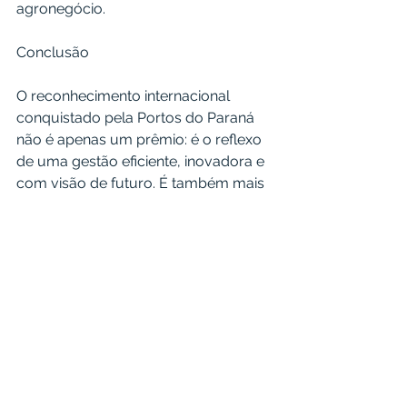
agronegócio.
Conclusão
O reconhecimento internacional 
conquistado pela Portos do Paraná 
não é apenas um prêmio: é o reflexo 
de uma gestão eficiente, inovadora e 
com visão de futuro. É também mais 
uma razão para que o Paraná 
continue sendo visto como referência 
nacional em logística integrada e 
comércio exterior.