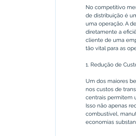
No competitivo merc
de distribuição é u
uma operação. A de
diretamente a efici
cliente de uma empr
tão vital para as o
1. Redução de Cust
Um dos maiores bene
nos custos de trans
centrais permitem 
Isso não apenas re
combustível, manut
economias substanc