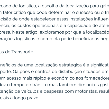
ado de logística, a escolha da localização para gal
m fator crítico que pode determinar o sucesso ou o f
cisão de onde estabelecer essas instalações influen
ência, os custos operacionais e a capacidade de ate
esa. Neste artigo, exploramos por que a localização 
perações logísticas e como ela pode beneficiar os neg
os de Transporte
fícios de uma localização estratégica é a significat
porte. Galpões e centros de distribuição situados em 
um acesso mais rápido e econômico aos fornecedores
duz o tempo de trânsito mas também diminui os gas
enção de veículos e despesas com motoristas, resu
iais a longo prazo.