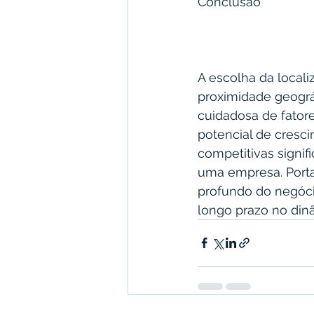
Conclusão
A escolha da locali
proximidade geográ
cuidadosa de fatore
potencial de cresc
competitivas signif
uma empresa. Port
profundo do negóci
longo prazo no dinâ