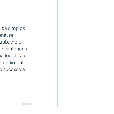
m da simples 
nálise 
trabalho e 
ar vantagens 
a logística de 
ntendimento 
o sucesso a 