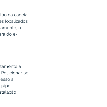
stão da cadeia 
es localizados 
damente, o 
era do e-
etamente a 
 Posicionar-se 
esso a 
quipe 
stalação 