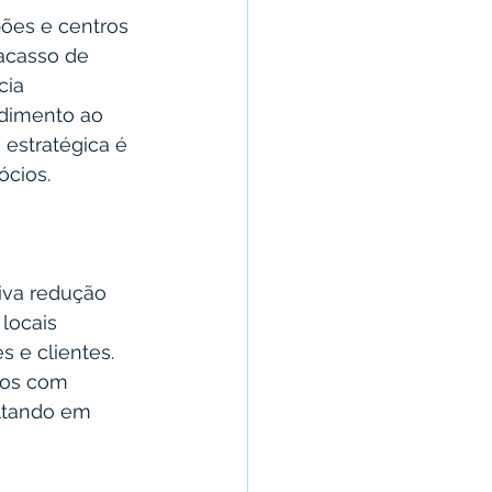
pões e centros 
racasso de 
cia 
ndimento ao 
estratégica é 
ócios.
iva redução 
locais 
 e clientes. 
tos com 
ltando em 