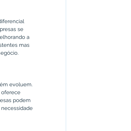
iferencial 
presas se 
elhorando a 
istentes mas 
negócio.
bém evoluem. 
 oferece 
presas podem 
 necessidade 